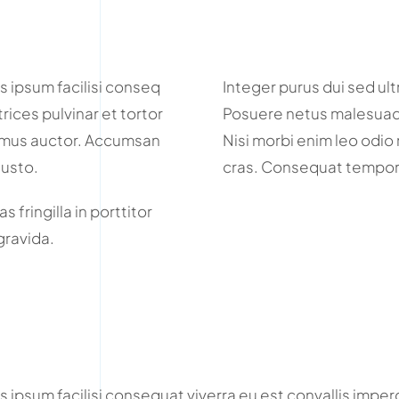
s ipsum facilisi conseq
Integer purus dui sed ult
trices pulvinar et tortor
Posuere netus malesuada
ivamus auctor. Accumsan
Nisi morbi enim leo odio 
justo.
cras. Consequat tempor 
 fringilla in porttitor
 gravida.
 ipsum facilisi consequat viverra eu est convallis imperdi