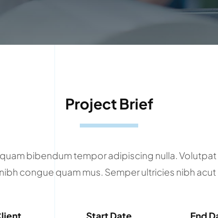
Project Brief
quam bibendum tempor adipiscing nulla. Volutpat 
 nibh congue quam mus. Semper ultricies nibh acut 
lient
Start Date
End D