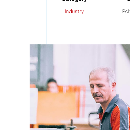
Industry
PcM