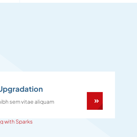
Upgradation
nibh sem vitae aliquam