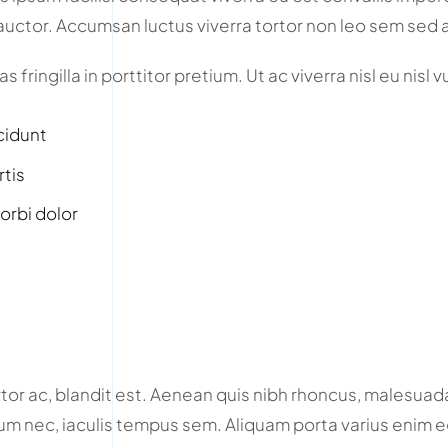
s auctor. Accumsan luctus viverra tortor non leo sem sed 
 fringilla in porttitor pretium. Ut ac viverra nisl eu nisl 
cidunt
rtis
orbi dolor
or ac, blandit est. Aenean quis nibh rhoncus, malesuada
sum nec, iaculis tempus sem. Aliquam porta varius enim eg