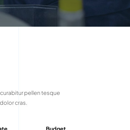
curabitur pellen tesque
dolor cras.
ate
Budget